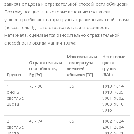
зависят от цвета и отражательной способности облицовки.
Поэтому все цвета, в которых исполняются панели,
условно разбивают на три группы с различными свойствами
(показатель Rg – это отражательная способность
материала, оценивается относительно отражательной
способности оксида магния 100%):
Максимальная
Некоторые
Отражательная
температура
цвета
способность,
внешней
группы
Группа
Rg [%]
обшивки [°C]
(RAL)
1
75 - 90
+55
1013; 1014;
очень
1018; 7035;
светлые
9001; 9002;
цвета
9003; 9010;
9016
2
40 - 74
+65
1002; 1024;
светлые
2001; 2004;
цвета
5012; 5021;